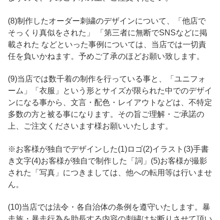
(8)制作したオーダー刺繍のデザインについて、「他店で
そっくり真似をされた」 「第三者に無断でSNSなどに掲
載された などといった事例については、当店では一切責
任を負いかねます。予めご了承のほどお願い致します。
(9)当店では数千着の制作を行っている事と、「ユニフォ
ーム」「衣服」という形とサイズが限られた中でのデザイ
ンになる事から、文言・配色・レイアウトなどは、不特定
多数の方と被る事になります。その旨ご理解・ご承諾の
上、ご注文くださいます様お願いいたします。
※お客様が独自でデザインした(1)ロゴ(2)イラスト(3)手書
き文字(4)お客様が独自で制作した「詞」(5)お客様が撮影
された「写真」につきましては、他への転用等は行いませ
ん。
(10)当店では法令・各自治体の条例を遵守いたします。暴
走族・暴走行為を助長する内容の刺繍はお断りさせて頂い