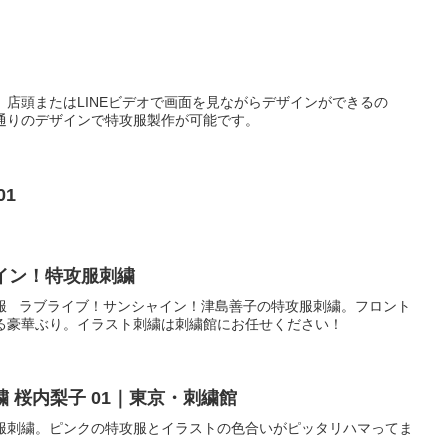
店頭またはLINEビデオで画面を見ながらデザインができるの
通りのデザインで特攻服製作が可能です。
01
イン！特攻服刺繍
服 ラブライブ！サンシャイン！津島善子の特攻服刺繍。フロント
る豪華ぶり。イラスト刺繍は刺繍館にお任せください！
 桜内梨子 01｜東京・刺繍館
服刺繍。ピンクの特攻服とイラストの色合いがピッタリハマってま