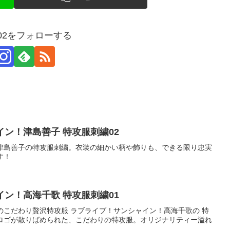
kan02をフォローする
ン！津島善子 特攻服刺繍02
津島善子の特攻服刺繍。衣装の細かい柄や飾りも、できる限り忠実
す！
ン！高海千歌 特攻服刺繍01
のこだわり贅沢特攻服 ラブライブ！サンシャイン！高海千歌の 特
ロゴが散りばめられた、こだわりの特攻服。オリジナリティー溢れ