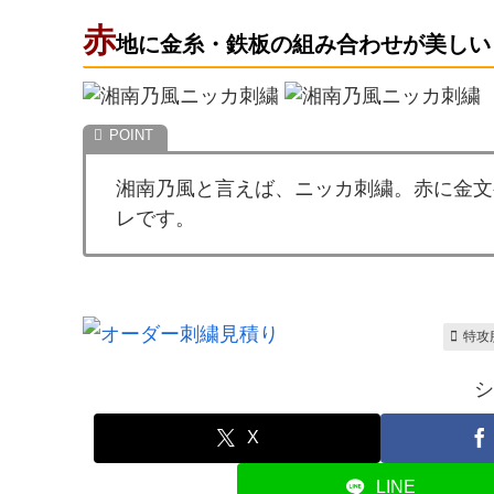
赤
地に金糸・鉄板の組み合わせが美しい
湘南乃風と言えば、ニッカ刺繍。赤に金文
レです。
特攻
シ
X
LINE