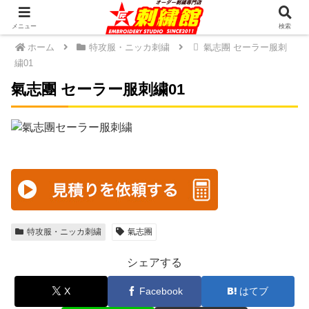
メニュー
検索
ホーム
特攻服・ニッカ刺繍
氣志團 セーラー服刺
繍01
氣志團 セーラー服刺繍01
特攻服・ニッカ刺繍
氣志團
シェアする
X
Facebook
はてブ