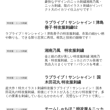
豪快なデザインのニッカ刺繍湘南乃風・
ニッカ刺繍。龍のイラスト刺繍がインパ
クト大のイカツイ仕上がりです！
ラブライブ！サンシャイン！津島
特攻服・ニッカ刺繍
善子 特攻服刺繍02
ラブライブ！サンシャイン！津島善子の特攻服刺繍。衣装の細かい柄
や飾りも、できる限り忠実に再現。根気と技術の賜物です！
湘南乃風 特攻服刺繍
特攻服・ニッカ刺繍
金と銀の虎が美しい特攻服刺繍 湘南乃
風・特攻服刺繍。ニッカとのフル装備で
気合入りまくりです！バランスを考慮し
た洗練されたレイアウトとデザインなの
で、下品さを感じさせないハイセンスな
仕上がりです。
ラブライブ！サンシャイン！ 国
特攻服・ニッカ刺繍
木田花丸 特攻服刺繍
超大作！特大イラスト刺繍特攻服ラブライブ！サンシャイン！ 国木
田花丸の特攻服刺繍。前後にイラストが入るこだわり特攻服です。多
くの要素を刺繍しているにもかかわらず、完璧なレイアウトで美しい
仕上がり！
チームしゃちほこ特攻服＆ニッカ
特攻服・ニッカ刺繍